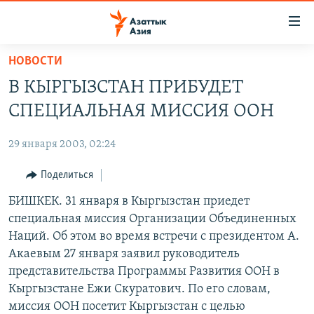
Доступность
ссылок
Вернуться
НОВОСТИ
к
ЦЕНТРАЛЬНАЯ АЗИЯ
В КЫРГЫЗСТАН ПРИБУДЕТ
основному
НОВОСТИ
КАЗАХСТАН
содержанию
СПЕЦИАЛЬНАЯ МИССИЯ ООН
ВОЙНА В УКРАИНЕ
Вернутся
КЫРГЫЗСТАН
к
29 января 2003, 02:24
НА ДРУГИХ ЯЗЫКАХ
УЗБЕКИСТАН
главной
Поделиться
ТАДЖИКИСТАН
ҚАЗАҚША
навигации
ПОДПИШИТЕСЬ НА НАС В СОЦСЕТЯХ
Вернутся
БИШКЕК. 31 января в Кыргызстан приедет
КЫРГЫЗЧА
к
специальная миссия Организации Объединенных
ЎЗБЕКЧА
поиску
Наций. Об этом во время встречи с президентом А.
ТОҶИКӢ
Все сайты РСЕ/РС
Акаевым 27 января заявил руководитель
представительства Программы Развития ООН в
TÜRKMENÇE
Кыргызстане Ежи Скуратович. По его словам,
миссия ООН посетит Кыргызстан с целью