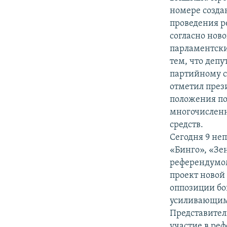
номере созда
проведения р
согласно нов
парламентски
тем, что деп
партийному с
отметил през
положения по
многочисленн
средств.
Сегодня 9 не
«Бинго», «Зе
референдумом
проект новой
оппозиции бо
усиливающим
Представител
участие в ре