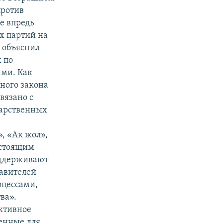
против
е впредь
х партий на
 объяснил
 по
ями. Как
ного закона
вязано с
дарственных
, «Ак жол»,
дстоящим
оддерживают
тавителей
оцессами,
ва».
ктивное
сенные для