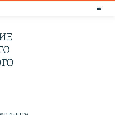
ИЕ
ГО
ОГО
во вчерашнем