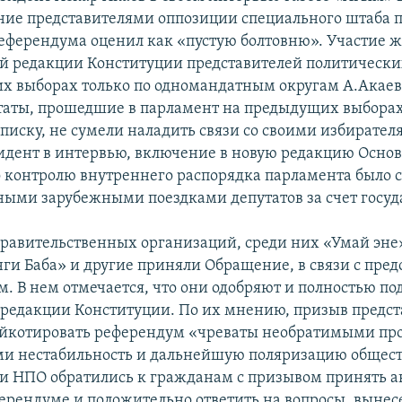
ние представителями оппозиции специального штаба 
еферендума оценил как «пустую болтовню». Участие ж
ой редакции Конституции представителей политически
х выборах только по одномандатным округам А.Акаев
утаты, прошедшие в парламент на предыдущих выборах
писку, не сумели наладить связи со своими избирател
идент в интервью, включение в новую редакцию Основ
 контролю внутреннего распорядка парламента было с
ыми зарубежными поездками депутатов за счет госу
правительственных организаций, среди них «Умай эне»
нги Баба» и другие приняли Обращение, в связи с пре
. В нем отмечается, что они одобряют и полностью п
 редакции Конституции. По их мнению, призыв предс
йкотировать референдум «чреваты необратимыми пр
и нестабильность и дальнейшую поляризацию общест
и НПО обратились к гражданам с призывом принять а
ферендуме и положительно ответить на вопросы, выне