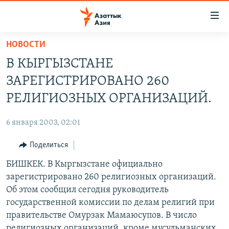
Доступность
ссылок
Вернуться
НОВОСТИ
к
ЦЕНТРАЛЬНАЯ АЗИЯ
В КЫРГЫЗСТАНЕ
основному
НОВОСТИ
КАЗАХСТАН
содержанию
ЗАРЕГИСТРИРОВАНО 260
ВОЙНА В УКРАИНЕ
Вернутся
КЫРГЫЗСТАН
РЕЛИГИОЗНЫХ ОРГАНИЗАЦИЙ.
к
НА ДРУГИХ ЯЗЫКАХ
УЗБЕКИСТАН
главной
6 января 2003, 02:01
ТАДЖИКИСТАН
ҚАЗАҚША
навигации
ПОДПИШИТЕСЬ НА НАС В СОЦСЕТЯХ
Вернутся
Поделиться
КЫРГЫЗЧА
к
БИШКЕК. В Кыргызстане официально
ЎЗБЕКЧА
поиску
зарегистрировано 260 религиозных организаций.
ТОҶИКӢ
Все сайты РСЕ/РС
Об этом сообщил сегодня руководитель
государственной комиссии по делам религий при
TÜRKMENÇE
правительстве Омурзак Мамаюсупов. В число
религиозных организаций, кроме мусульманских