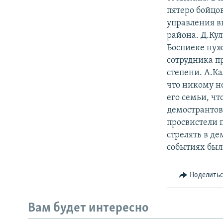
пятеро бойцо
управления в
района. Д.Кул
Боспиеке нужн
сотрудника п
степени. А.Ка
что никому н
его семьи, ч
демострантов
просвистели п
стрелять в д
событиях бы
Поделить
Вам будет интересно