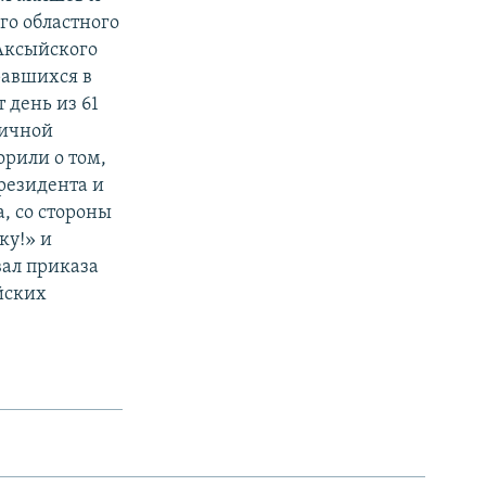
го областного
 Аксыйского
равшихся в
 день из 61
личной
орили о том,
резидента и
, со стороны
ку!» и
вал приказа
йских