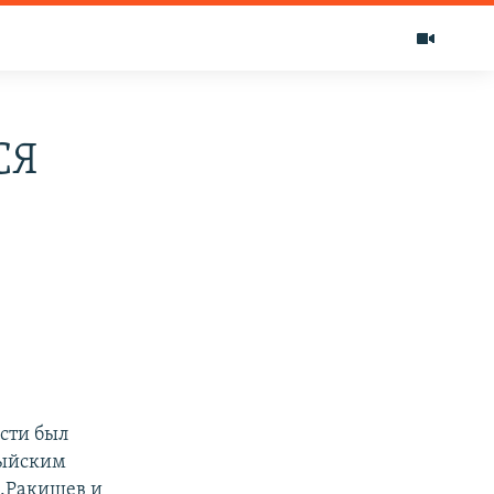
СЯ
сти был
сыйским
А.Ракишев и