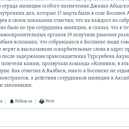
в отряда милиции особого назначения Джалал-Абадско
нутренних дел, которые 17 марта были в селе Боспиек
уев в своем показании отметил, что на каждого из соб
о было по три сотрудника милиции, и сказал, что в тот
равоохранительных органов 19 получили ранения раз
лбаев вспомнил, что собравшиеся в Боспиеке люди гов
е верят и высказывали оскорбительные слова в адрес п
то после задержания правозащитника Турсунбека Акуна
 полетели камни, прозвучала команда «Конники, в ата
ули. Как отметил А.Калбаев, никто в Боспиеке не отда
емонстрантов, а действия сотрудников милиции в Аксы
ли законными.
ся
Follow us
Print