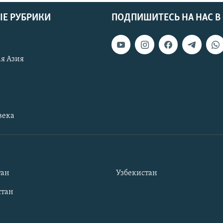
Е РУБРИКИ
ПОДПИШИТЕСЬ НА НАС В
я Азия
века
тан
Узбекистан
тан