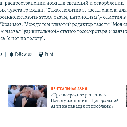
ц, распространении ложных сведений и оскорблении
х чувств граждан. "Такая политика газеты опасна для
отивопоставить этому разум, патриотизм",- отметил в
Ибраимов. Между тем главный редактор газеты "Моя с
 назвал "удивительной» статью госсекретаря и заявил,
ь "с ног на голову".
ся
Follow us
Print
ЦЕНТРАЛЬНАЯ АЗИЯ
«Краткосрочное решение».
Почему амнистии в Центральной
Азии не панацея от проблемы?