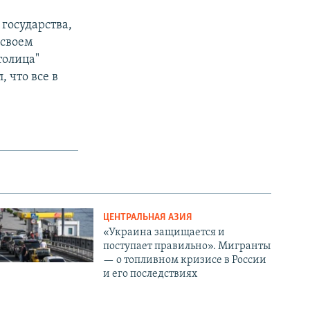
 государства,
 своем
толица"
 что все в
ЦЕНТРАЛЬНАЯ АЗИЯ
«Украина защищается и
поступает правильно». Мигранты
— о топливном кризисе в России
и его последствиях