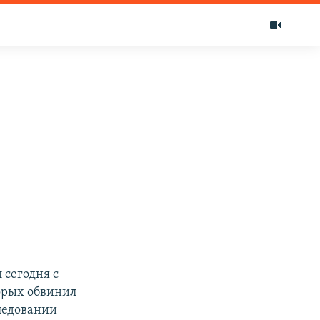
сегодня с
торых обвинил
следовании