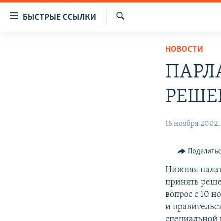
Доступность
БЫСТРЫЕ ССЫЛКИ
ссылок
Искать
Вернуться
ЦЕНТРАЛЬНАЯ АЗИЯ
НОВОСТИ
к
НОВОСТИ
КАЗАХСТАН
основному
ПАРЛ
содержанию
ВОЙНА В УКРАИНЕ
КЫРГЫЗСТАН
Вернутся
РЕШЕ
НА ДРУГИХ ЯЗЫКАХ
УЗБЕКИСТАН
к
главной
ТАДЖИКИСТАН
ҚАЗАҚША
15 ноября 2002, 
навигации
КЫРГЫЗЧА
Вернутся
к
ЎЗБЕКЧА
Поделить
поиску
ТОҶИКӢ
Нижняя палат
принять реше
TÜRKMENÇE
вопрос с 10 
и правительс
специальной 