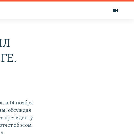
ЯЛ
ГЕ.
гла 14 ноября
ны, обсуждая
ть президенту
отчет об этом
ил