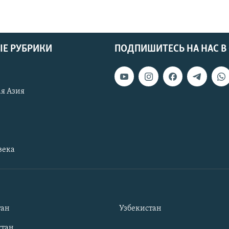
Е РУБРИКИ
ПОДПИШИТЕСЬ НА НАС В
я Азия
века
тан
Узбекистан
тан