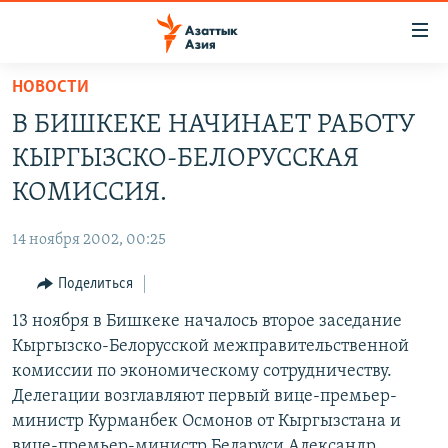
Доступность
ссылок
Вернуться
НОВОСТИ
к
ЦЕНТРАЛЬНАЯ АЗИЯ
В БИШКЕКЕ НАЧИНАЕТ РАБОТУ
основному
НОВОСТИ
КАЗАХСТАН
содержанию
КЫРГЫЗСКО-БЕЛОРУССКАЯ
ВОЙНА В УКРАИНЕ
Вернутся
КЫРГЫЗСТАН
КОМИССИЯ.
к
НА ДРУГИХ ЯЗЫКАХ
УЗБЕКИСТАН
главной
14 ноября 2002, 00:25
ТАДЖИКИСТАН
ҚАЗАҚША
навигации
ПОДПИШИТЕСЬ НА НАС В СОЦСЕТЯХ
Вернутся
Поделиться
КЫРГЫЗЧА
к
13 ноября в Бишкеке началось второе заседание
ЎЗБЕКЧА
поиску
Кыргызско-Белорусской межправительственной
ТОҶИКӢ
Все сайты РСЕ/РС
комиссии по экономическому сотрудничеству.
Делегации возглавляют первый вице-премьер-
TÜRKMENÇE
министр Курманбек Осмонов от Кыргызстана и
вице-премьер-министр Беларуси Александр