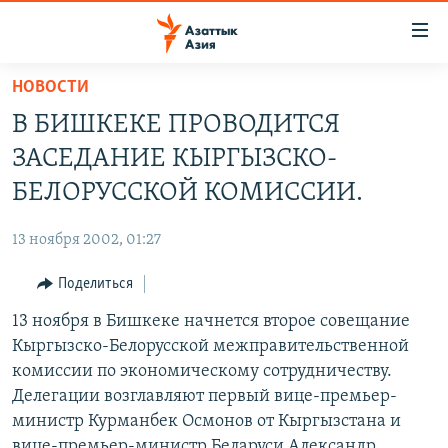
Доступность
ссылок
Вернуться
НОВОСТИ
к
ЦЕНТРАЛЬНАЯ АЗИЯ
В БИШКЕКЕ ПРОВОДИТСЯ
основному
НОВОСТИ
КАЗАХСТАН
содержанию
ЗАСЕДАНИЕ КЫРГЫЗСКО-
ВОЙНА В УКРАИНЕ
Вернутся
КЫРГЫЗСТАН
БЕЛОРУССКОЙ КОМИССИИ.
к
НА ДРУГИХ ЯЗЫКАХ
УЗБЕКИСТАН
главной
13 ноября 2002, 01:27
ТАДЖИКИСТАН
ҚАЗАҚША
навигации
ПОДПИШИТЕСЬ НА НАС В СОЦСЕТЯХ
Вернутся
Поделиться
КЫРГЫЗЧА
к
13 ноября в Бишкеке начнется второе совещание
ЎЗБЕКЧА
поиску
Кыргызско-Белорусской межправительственной
ТОҶИКӢ
Все сайты РСЕ/РС
комиссии по экономическому сотрудничеству.
Делегации возглавляют первый вице-премьер-
TÜRKMENÇE
министр Курманбек Осмонов от Кыргызстана и
вице-премьер-министр Беларуси Александр