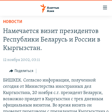
Доступность
ссылок
Вернуться
НОВОСТИ
к
ЦЕНТРАЛЬНАЯ АЗИЯ
Намечается визит президентов
основному
НОВОСТИ
КАЗАХСТАН
содержанию
Республики Беларусь и России в
ВОЙНА В УКРАИНЕ
Вернутся
КЫРГЫЗСТАН
Кыргызстан.
к
НА ДРУГИХ ЯЗЫКАХ
УЗБЕКИСТАН
главной
12 ноября 2002, 03:11
ТАДЖИКИСТАН
ҚАЗАҚША
навигации
ПОДПИШИТЕСЬ НА НАС В СОЦСЕТЯХ
Вернутся
Поделиться
КЫРГЫЗЧА
к
БИШКЕК. Согласно информации, полученной
ЎЗБЕКЧА
поиску
сегодня от Министерства иностранных дел
ТОҶИКӢ
Все сайты РСЕ/РС
Кыргызстана, 20 ноября с.г. президент Беларуси,
возможно приедет в Кыргызстан с трех дневным
TÜRKMENÇE
официальным визитом. Во время визита он
проведет переговоры с президентом Кыргызстана о