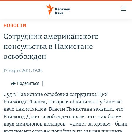
Доступность
ссылок
Вернуться
НОВОСТИ
к
ЦЕНТРАЛЬНАЯ АЗИЯ
Сотрудник американского
основному
НОВОСТИ
КАЗАХСТАН
содержанию
консульства в Пакистане
ВОЙНА В УКРАИНЕ
Вернутся
КЫРГЫЗСТАН
освобожден
к
НА ДРУГИХ ЯЗЫКАХ
УЗБЕКИСТАН
главной
17 марта 2011, 19:32
ТАДЖИКИСТАН
ҚАЗАҚША
навигации
ПОДПИШИТЕСЬ НА НАС В СОЦСЕТЯХ
Вернутся
Поделиться
КЫРГЫЗЧА
к
Суд в Пакистане освободил сотрудника ЦРУ
ЎЗБЕКЧА
поиску
Раймонда Дэвиса, который обвинялся в убийстве
ТОҶИКӢ
Все сайты РСЕ/РС
двух пакистанцев. Власти Пакистана заявили, что
Раймонд Дэвис освобожден после того, как более
TÜRKMENÇE
двух миллионов долларов - «денег за кровь» - были
выплачены семьям погибших по закону шариата.