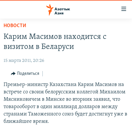
Доступность
ссылок
Вернуться
НОВОСТИ
к
ЦЕНТРАЛЬНАЯ АЗИЯ
Карим Масимов находится с
основному
НОВОСТИ
КАЗАХСТАН
содержанию
визитом в Беларуси
ВОЙНА В УКРАИНЕ
Вернутся
КЫРГЫЗСТАН
к
15 марта 2011, 20:26
НА ДРУГИХ ЯЗЫКАХ
УЗБЕКИСТАН
главной
Поделиться
ТАДЖИКИСТАН
ҚАЗАҚША
навигации
ПОДПИШИТЕСЬ НА НАС В СОЦСЕТЯХ
Вернутся
Премьер-министр Казахстана Карим Масимов на
КЫРГЫЗЧА
к
встрече со своим белорусским коллегой Михаилом
ЎЗБЕКЧА
поиску
Мясниковичем в Минске во вторник заявил, что
ТОҶИКӢ
Все сайты РСЕ/РС
товарооборот в один миллиард долларов между
странами Таможенного союз будет достигнут уже в
TÜRKMENÇE
ближайшее время.