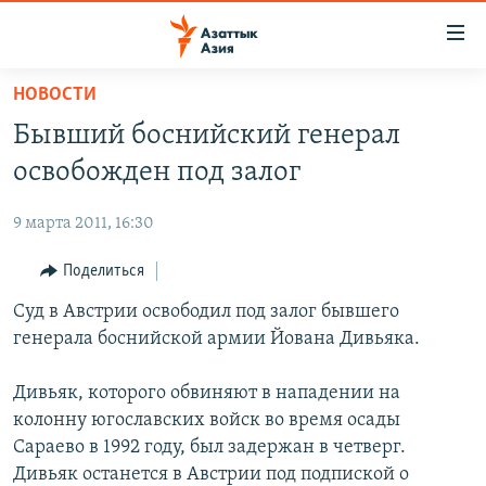
Доступность
ссылок
Вернуться
НОВОСТИ
к
ЦЕНТРАЛЬНАЯ АЗИЯ
Бывший боснийский генерал
основному
НОВОСТИ
КАЗАХСТАН
содержанию
освобожден под залог
ВОЙНА В УКРАИНЕ
Вернутся
КЫРГЫЗСТАН
к
9 марта 2011, 16:30
НА ДРУГИХ ЯЗЫКАХ
УЗБЕКИСТАН
главной
Поделиться
ТАДЖИКИСТАН
ҚАЗАҚША
навигации
ПОДПИШИТЕСЬ НА НАС В СОЦСЕТЯХ
Вернутся
Суд в Австрии освободил под залог бывшего
КЫРГЫЗЧА
к
генерала боснийской армии Йована Дивьяка.
ЎЗБЕКЧА
поиску
ТОҶИКӢ
Все сайты РСЕ/РС
Дивьяк, которого обвиняют в нападении на
колонну югославских войск во время осады
TÜRKMENÇE
Сараево в 1992 году, был задержан в четверг.
Дивьяк останется в Австрии под подпиской о