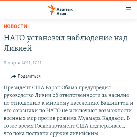
Доступность
ссылок
Вернуться
НОВОСТИ
к
ЦЕНТРАЛЬНАЯ АЗИЯ
НАТО установил наблюдение над
основному
НОВОСТИ
КАЗАХСТАН
содержанию
Ливией
ВОЙНА В УКРАИНЕ
Вернутся
КЫРГЫЗСТАН
к
8 марта 2011, 17:11
НА ДРУГИХ ЯЗЫКАХ
УЗБЕКИСТАН
главной
Поделиться
ТАДЖИКИСТАН
ҚАЗАҚША
навигации
ПОДПИШИТЕСЬ НА НАС В СОЦСЕТЯХ
Вернутся
Президент США Барак Обама предупредил
КЫРГЫЗЧА
к
руководство Ливии об ответственности за насилие
ЎЗБЕКЧА
поиску
по отношению к мирному населению. Вашингтон и
ТОҶИКӢ
Все сайты РСЕ/РС
его союзники по НАТО не исключают возможности
военных мер против режима Муамара Каддафи. В
TÜRKMENÇE
то же время Госдепартамент США подчеркивает,
что пока поставки оружия ливийским