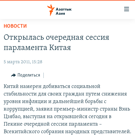
Доступность
ссылок
Вернуться
НОВОСТИ
к
ЦЕНТРАЛЬНАЯ АЗИЯ
Открылась очередная сессия
основному
НОВОСТИ
КАЗАХСТАН
содержанию
парламента Китая
ВОЙНА В УКРАИНЕ
Вернутся
КЫРГЫЗСТАН
к
5 марта 2011, 15:28
НА ДРУГИХ ЯЗЫКАХ
УЗБЕКИСТАН
главной
Поделиться
ТАДЖИКИСТАН
ҚАЗАҚША
навигации
ПОДПИШИТЕСЬ НА НАС В СОЦСЕТЯХ
Вернутся
Китай намерен добиваться социальной
КЫРГЫЗЧА
к
стабильности для своих граждан путем снижения
ЎЗБЕКЧА
поиску
уровня инфляции и дальнейшей борьбы с
ТОҶИКӢ
Все сайты РСЕ/РС
коррупцией, заявил премьер-министр страны Вэнь
Цзябао, выступая на открывшейся сегодня в
TÜRKMENÇE
Пекине очередной сессии парламента –
Всекитайского собрания народных представителей.