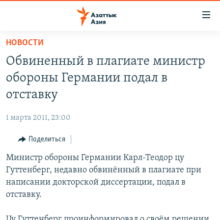
Доступность
ссылок
Вернуться
НОВОСТИ
к
ЦЕНТРАЛЬНАЯ АЗИЯ
Обвиненный в плагиате министр
основному
НОВОСТИ
КАЗАХСТАН
содержанию
обороны Германии подал в
ВОЙНА В УКРАИНЕ
Вернутся
КЫРГЫЗСТАН
отставку
к
НА ДРУГИХ ЯЗЫКАХ
УЗБЕКИСТАН
главной
1 марта 2011, 23:00
ТАДЖИКИСТАН
ҚАЗАҚША
навигации
ПОДПИШИТЕСЬ НА НАС В СОЦСЕТЯХ
Вернутся
Поделиться
КЫРГЫЗЧА
к
Министр обороны Германии Карл-Теодор цу
ЎЗБЕКЧА
поиску
Гуттенберг, недавно обвинённый в плагиате при
ТОҶИКӢ
Все сайты РСЕ/РС
написании докторской диссертации, подал в
отставку.
TÜRKMENÇE
Цу Гуттенберг проинформировал о своём решении