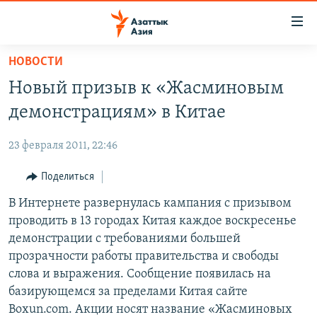
Доступность
ссылок
Вернуться
НОВОСТИ
к
ЦЕНТРАЛЬНАЯ АЗИЯ
Новый призыв к «Жасминовым
основному
НОВОСТИ
КАЗАХСТАН
содержанию
демонстрациям» в Китае
ВОЙНА В УКРАИНЕ
Вернутся
КЫРГЫЗСТАН
к
23 февраля 2011, 22:46
НА ДРУГИХ ЯЗЫКАХ
УЗБЕКИСТАН
главной
Поделиться
ТАДЖИКИСТАН
ҚАЗАҚША
навигации
ПОДПИШИТЕСЬ НА НАС В СОЦСЕТЯХ
Вернутся
В Интернете развернулась кампания с призывом
КЫРГЫЗЧА
к
проводить в 13 городах Китая каждое воскресенье
ЎЗБЕКЧА
поиску
демонстрации с требованиями большей
ТОҶИКӢ
Все сайты РСЕ/РС
прозрачности работы правительства и свободы
слова и выражения. Сообщение появилась на
TÜRKMENÇE
базирующемся за пределами Китая сайте
Boxun.com. Акции носят название «Жасминовых