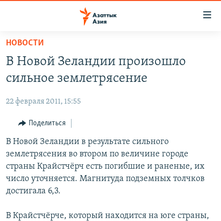
Доступность
ссылок
Вернуться
НОВОСТИ
к
ЦЕНТРАЛЬНАЯ АЗИЯ
В Новой Зеландии произошло
основному
НОВОСТИ
КАЗАХСТАН
содержанию
сильное землетрясение
ВОЙНА В УКРАИНЕ
Вернутся
КЫРГЫЗСТАН
к
22 февраля 2011, 15:55
НА ДРУГИХ ЯЗЫКАХ
УЗБЕКИСТАН
главной
Поделиться
ТАДЖИКИСТАН
ҚАЗАҚША
навигации
ПОДПИШИТЕСЬ НА НАС В СОЦСЕТЯХ
Вернутся
В Новой Зеландии в результате сильного
КЫРГЫЗЧА
к
землетрясения во втором по величине городе
ЎЗБЕКЧА
поиску
страны Крайстчёрч есть погибшие и раненые, их
ТОҶИКӢ
Все сайты РСЕ/РС
число уточняется. Магнитуда подземных толчков
достигала 6,3.
TÜRKMENÇE
В Крайстчёрче, который находится на юге страны,