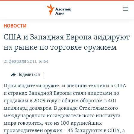
Доступность
ссылок
Вернуться
НОВОСТИ
к
ЦЕНТРАЛЬНАЯ АЗИЯ
США и Западная Европа лидируют
основному
НОВОСТИ
КАЗАХСТАН
содержанию
на рынке по торговле оружием
ВОЙНА В УКРАИНЕ
Вернутся
КЫРГЫЗСТАН
к
21 февраля 2011, 16:54
НА ДРУГИХ ЯЗЫКАХ
УЗБЕКИСТАН
главной
Поделиться
ТАДЖИКИСТАН
ҚАЗАҚША
навигации
ПОДПИШИТЕСЬ НА НАС В СОЦСЕТЯХ
Вернутся
Производители оружия и военной техники в США
КЫРГЫЗЧА
к
и странах Западной Европы стали лидерами по
ЎЗБЕКЧА
поиску
продажам в 2009 году с общим оборотом в 401
ТОҶИКӢ
Все сайты РСЕ/РС
миллиард долларов. В докладе Стокгольмского
международного исследовательского института
TÜRKMENÇE
мира говорится, что из 100 крупнейших
производителей оружия – 45 базируются в США, а