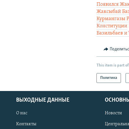
Появился Жак
Жаксыбай Баз
Курмангазы Р
Конституции
Базильбаев и
Поделить
This item is part of
Политика
ВЫХОДНЫЕ ДАННЫЕ
ОСНОВНЫ
О нас
Новости
Контакты
Центральна