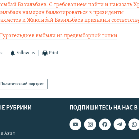
сыбай Базильбаев. С требованием найти и наказать Х
ильбаев намерен баллотироваться в президенты
ахметов и Жаксыбай Базильбаев признаны соответс
 Турагельдиев выбыли из предвыборной гонки
ся
Follow us
Print
Политический портрет
Е РУБРИКИ
ПОДПИШИТЕСЬ НА НАС В
я Азия