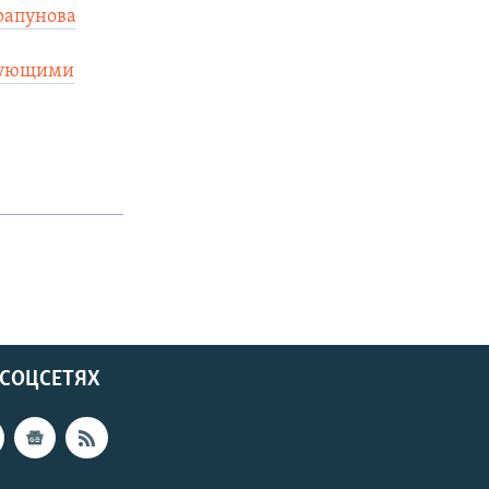
рапунова
твующими
 СОЦСЕТЯХ