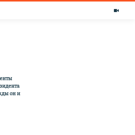
денты
езидента
жды он и