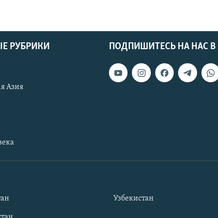
Е РУБРИКИ
ПОДПИШИТЕСЬ НА НАС В
я Азия
века
тан
Узбекистан
тан