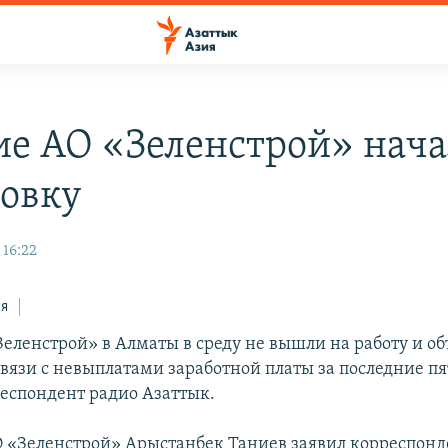
ие АО «Зеленстрой» нач
товку
 16:22
ся
Зеленстрой» в Алматы в среду не вышли на работу и о
связи с невыплатами заработной платы за последние пя
еспондент радио Азаттык.
 «Зеленстрой» Арыстанбек Таниев заявил корреспонд