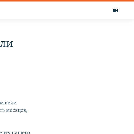
али
бъявили
ть месяцев,
енту нашего