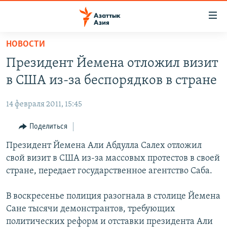
Доступность
ссылок
Вернуться
НОВОСТИ
к
ЦЕНТРАЛЬНАЯ АЗИЯ
Президент Йемена отложил визит
основному
НОВОСТИ
КАЗАХСТАН
содержанию
в США из-за беспорядков в стране
ВОЙНА В УКРАИНЕ
Вернутся
КЫРГЫЗСТАН
к
14 февраля 2011, 15:45
НА ДРУГИХ ЯЗЫКАХ
УЗБЕКИСТАН
главной
Поделиться
ТАДЖИКИСТАН
ҚАЗАҚША
навигации
ПОДПИШИТЕСЬ НА НАС В СОЦСЕТЯХ
Вернутся
Президент Йемена Али Абдулла Салех отложил
КЫРГЫЗЧА
к
свой визит в США из-за массовых протестов в своей
ЎЗБЕКЧА
поиску
стране, передает государственное агентство Саба.
ТОҶИКӢ
Все сайты РСЕ/РС
В воскресенье полиция разогнала в столице Йемена
TÜRKMENÇE
Сане тысячи демонстрантов, требующих
политических реформ и отставки президента Али