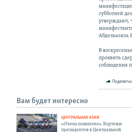
манифестации
субботней де
утверждают, 
манифестанто
Абдельазиза 
В воскресень
проявить сде
соблюдения п
Поделить
Вам будет интересно
ЦЕНТРАЛЬНАЯ АЗИЯ
«Очень помпезно». Кортежи
президентов в Центральной