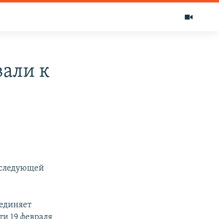
али к
 следующей
единяет
ти 19 февраля