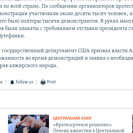
 по всей стране. По сообщению организаторов протест
монстрации участвовали около десяти тысяч человек, х
что было полторы тысячи демонстрантов. В руках мног
в были плакаты с требованием отставки президента с
Бутефлики.
е государственный департамент США призвал власти 
ржанность во время демонстраций и заявил о необход
рав алжирского народа.
ся
Follow us
Print
ЦЕНТРАЛЬНАЯ АЗИЯ
«Краткосрочное решение».
Почему амнистии в Центральной