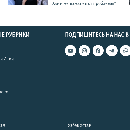
Азии не панацея от проблемы?
Е РУБРИКИ
ПОДПИШИТЕСЬ НА НАС В
я Азия
века
тан
Узбекистан