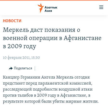
Доступность
ссылок
Вернуться
НОВОСТИ
к
ЦЕНТРАЛЬНАЯ АЗИЯ
Меркель даст показания о
основному
НОВОСТИ
КАЗАХСТАН
содержанию
военной операции в Афганистане
ВОЙНА В УКРАИНЕ
Вернутся
КЫРГЫЗСТАН
в 2009 году
к
НА ДРУГИХ ЯЗЫКАХ
УЗБЕКИСТАН
главной
10 февраля 2011, 15:30
ТАДЖИКИСТАН
ҚАЗАҚША
навигации
ПОДПИШИТЕСЬ НА НАС В СОЦСЕТЯХ
Вернутся
Поделиться
КЫРГЫЗЧА
к
Канцлер Германии Ангела Меркель сегодня
ЎЗБЕКЧА
поиску
предстанет перед парламентской комиссией,
ТОҶИКӢ
Все сайты РСЕ/РС
расследующей подробности воздушной атаки
против талибов в 2009 году в Афганистане, в
TÜRKMENÇE
результате которой были убиты мирные жители.