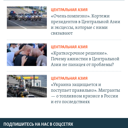
ЦЕНТРАЛЬНАЯ АЗИЯ
«Очень помпезно». Кортежи
президентов в Центральной Азии
и эксцессы, которые с ними
связывают
ЦЕНТРАЛЬНАЯ АЗИЯ
«Краткосрочное решение».
Почему амнистии в Центральной
Азии не панацея от проблемы?
ЦЕНТРАЛЬНАЯ АЗИЯ
«Украина защищается и
поступает правильно». Мигранты
— о топливном кризисе в России
и его последствиях
ПОДПИШИТЕСЬ НА НАС В СОЦСЕТЯХ