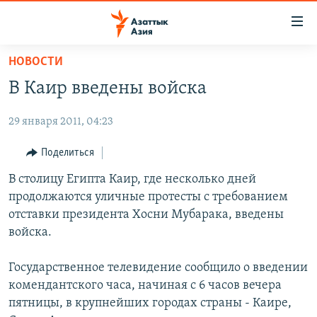
Доступность
ссылок
Вернуться
НОВОСТИ
к
ЦЕНТРАЛЬНАЯ АЗИЯ
В Каир введены войска
основному
НОВОСТИ
КАЗАХСТАН
содержанию
29 января 2011, 04:23
ВОЙНА В УКРАИНЕ
Вернутся
КЫРГЫЗСТАН
к
НА ДРУГИХ ЯЗЫКАХ
УЗБЕКИСТАН
Поделиться
главной
ТАДЖИКИСТАН
ҚАЗАҚША
В столицу Египта Каир, где несколько дней
навигации
ПОДПИШИТЕСЬ НА НАС В СОЦСЕТЯХ
продолжаются уличные протесты с требованием
Вернутся
КЫРГЫЗЧА
отставки президента Хосни Мубарака, введены
к
ЎЗБЕКЧА
войска.
поиску
ТОҶИКӢ
Все сайты РСЕ/РС
Государственное телевидение сообщило о введении
TÜRKMENÇE
комендантского часа, начиная с 6 часов вечера
пятницы, в крупнейших городах страны - Каире,