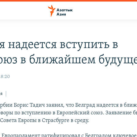
я надеется вступить в
оюз в ближайшем будущ
18:20
ся
рбии Борис Тадич заявил, что Белград надеется в бл
оворы по вступлению в Европейский союз. Заявление б
Совета Европы в Страсбурге в среду.
 Европарламент ратифицировал с Белградом ключево