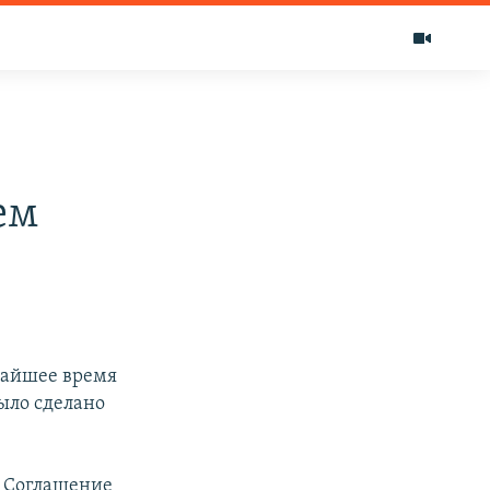
ем
ижайшее время
ыло сделано
е Соглашение