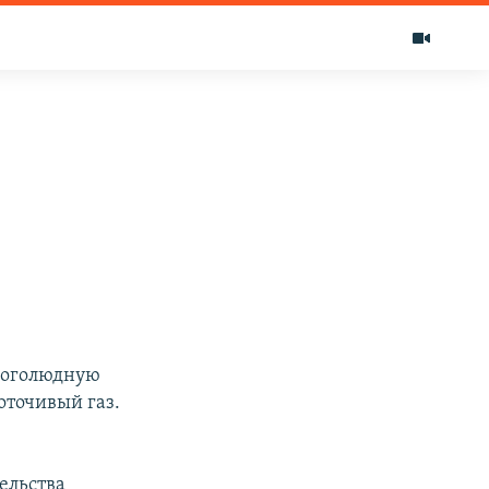
многолюдную
оточивый газ.
ельства