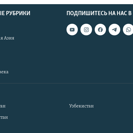
Е РУБРИКИ
ПОДПИШИТЕСЬ НА НАС В
я Азия
века
тан
Узбекистан
тан