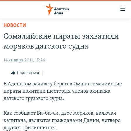
Доступность
ссылок
Вернуться
НОВОСТИ
к
ЦЕНТРАЛЬНАЯ АЗИЯ
Сомалийские пираты захватили
основному
НОВОСТИ
КАЗАХСТАН
содержанию
моряков датского судна
ВОЙНА В УКРАИНЕ
Вернутся
КЫРГЫЗСТАН
к
14 января 2011, 15:26
НА ДРУГИХ ЯЗЫКАХ
УЗБЕКИСТАН
главной
Поделиться
ТАДЖИКИСТАН
ҚАЗАҚША
навигации
ПОДПИШИТЕСЬ НА НАС В СОЦСЕТЯХ
Вернутся
В Аденском заливе у берегов Омана сомалийские
КЫРГЫЗЧА
к
пираты похитили шестерых членов экипажа
ЎЗБЕКЧА
поиску
датского грузового судна.
ТОҶИКӢ
Все сайты РСЕ/РС
Как сообщает Би-би-си, двое моряков, включая
TÜRKMENÇE
капитана, являются гражданами Дании, четверо
других - филиппинцы.