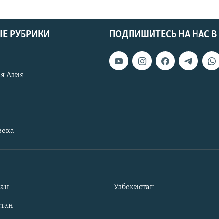
Е РУБРИКИ
ПОДПИШИТЕСЬ НА НАС В
я Азия
века
тан
Узбекистан
тан