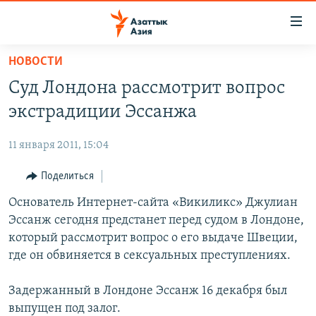
Доступность
ссылок
Вернуться
НОВОСТИ
к
ЦЕНТРАЛЬНАЯ АЗИЯ
Суд Лондона рассмотрит вопрос
основному
НОВОСТИ
КАЗАХСТАН
содержанию
экстрадиции Эссанжа
ВОЙНА В УКРАИНЕ
Вернутся
КЫРГЫЗСТАН
к
11 января 2011, 15:04
НА ДРУГИХ ЯЗЫКАХ
УЗБЕКИСТАН
главной
Поделиться
ТАДЖИКИСТАН
ҚАЗАҚША
навигации
ПОДПИШИТЕСЬ НА НАС В СОЦСЕТЯХ
Вернутся
Основатель Интернет-сайта «Викиликс» Джулиан
КЫРГЫЗЧА
к
Эссанж сегодня предстанет перед судом в Лондоне,
ЎЗБЕКЧА
поиску
который рассмотрит вопрос о его выдаче Швеции,
ТОҶИКӢ
Все сайты РСЕ/РС
где он обвиняется в сексуальных преступлениях.
TÜRKMENÇE
Задержанный в Лондоне Эссанж 16 декабря был
выпущен под залог.