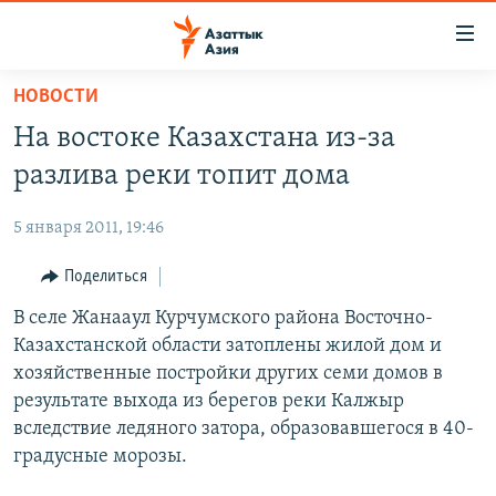
Доступность
ссылок
Вернуться
НОВОСТИ
к
ЦЕНТРАЛЬНАЯ АЗИЯ
На востоке Казахстана из-за
основному
НОВОСТИ
КАЗАХСТАН
содержанию
разлива реки топит дома
ВОЙНА В УКРАИНЕ
Вернутся
КЫРГЫЗСТАН
к
5 января 2011, 19:46
НА ДРУГИХ ЯЗЫКАХ
УЗБЕКИСТАН
главной
Поделиться
ТАДЖИКИСТАН
ҚАЗАҚША
навигации
ПОДПИШИТЕСЬ НА НАС В СОЦСЕТЯХ
Вернутся
В селе Жанааул Курчумского района Восточно-
КЫРГЫЗЧА
к
Казахстанской области затоплены жилой дом и
ЎЗБЕКЧА
поиску
хозяйственные постройки других семи домов в
ТОҶИКӢ
Все сайты РСЕ/РС
результате выхода из берегов реки Калжыр
вследствие ледяного затора, образовавшегося в 40-
TÜRKMENÇE
градусные морозы.