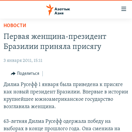
Доступность
ссылок
Вернуться
НОВОСТИ
к
ЦЕНТРАЛЬНАЯ АЗИЯ
Первая женщина-президент
основному
НОВОСТИ
КАЗАХСТАН
содержанию
Бразилии приняла присягу
ВОЙНА В УКРАИНЕ
Вернутся
КЫРГЫЗСТАН
к
3 января 2011, 15:11
НА ДРУГИХ ЯЗЫКАХ
УЗБЕКИСТАН
главной
Поделиться
ТАДЖИКИСТАН
ҚАЗАҚША
навигации
ПОДПИШИТЕСЬ НА НАС В СОЦСЕТЯХ
Вернутся
Дилма Русефф 1 января была приведена к присяге
КЫРГЫЗЧА
к
как новый президент Бразилии. Впервые в истории
ЎЗБЕКЧА
поиску
крупнейшее южноамериканское государство
ТОҶИКӢ
Все сайты РСЕ/РС
возглавила женщина.
TÜRKMENÇE
63-летняя Дилма Русефф одержала победу на
выборах в конце прошлого года. Она сменила на