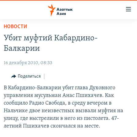
Доступность
ссылок
Вернуться
НОВОСТИ
к
ЦЕНТРАЛЬНАЯ АЗИЯ
Убит муфтий Кабардино-
основному
НОВОСТИ
КАЗАХСТАН
содержанию
Балкарии
ВОЙНА В УКРАИНЕ
Вернутся
КЫРГЫЗСТАН
к
16 декабря 2010, 08:33
НА ДРУГИХ ЯЗЫКАХ
УЗБЕКИСТАН
главной
Поделиться
ТАДЖИКИСТАН
ҚАЗАҚША
навигации
ПОДПИШИТЕСЬ НА НАС В СОЦСЕТЯХ
Вернутся
В Кабардино-Балкарии убит глава Духовного
КЫРГЫЗЧА
к
управления мусульман Анас Пшихачев. Как
ЎЗБЕКЧА
поиску
сообщило Радио Свобода, в среду вечером в
ТОҶИКӢ
Все сайты РСЕ/РС
Нальчике двое неизвестных вызвали муфтия на
улицу, где выстрелили в него из пистолета. 47-
TÜRKMENÇE
летний Пшихачев скончался на месте.