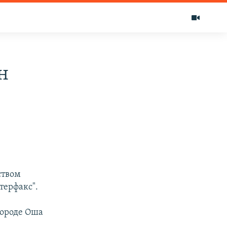
н
ством
терфакс".
городе Оша