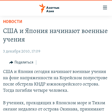
Доступность
ссылок
Вернуться
НОВОСТИ
к
ЦЕНТРАЛЬНАЯ АЗИЯ
США и Япония начинают военные
основному
НОВОСТИ
КАЗАХСТАН
содержанию
учения
ВОЙНА В УКРАИНЕ
Вернутся
КЫРГЫЗСТАН
к
3 декабря 2010, 17:09
НА ДРУГИХ ЯЗЫКАХ
УЗБЕКИСТАН
главной
Поделиться
ТАДЖИКИСТАН
ҚАЗАҚША
навигации
ПОДПИШИТЕСЬ НА НАС В СОЦСЕТЯХ
Вернутся
США и Япония сегодня начинают военные учения
КЫРГЫЗЧА
к
на фоне напряженности на Корейском полуострове
ЎЗБЕКЧА
поиску
после обстрела КНДР южнокорейского острова.
ТОҶИКӢ
Все сайты РСЕ/РС
Тогда погибли четыре человека.
TÜRKMENÇE
В учениях, проходящих в Японском море и Тихом
океане недалеко от острова Окинава, принимают