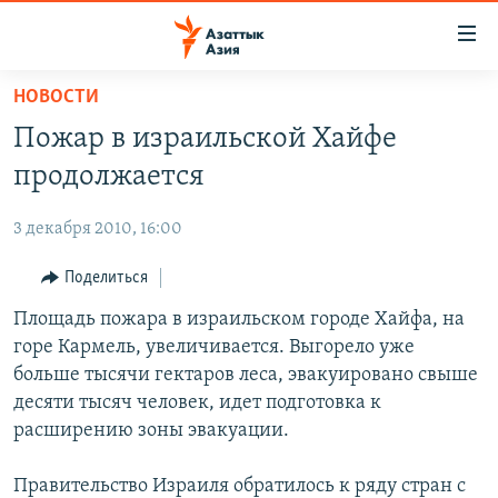
Доступность
ссылок
Вернуться
НОВОСТИ
к
ЦЕНТРАЛЬНАЯ АЗИЯ
Пожар в израильской Хайфе
основному
НОВОСТИ
КАЗАХСТАН
содержанию
продолжается
ВОЙНА В УКРАИНЕ
Вернутся
КЫРГЫЗСТАН
к
3 декабря 2010, 16:00
НА ДРУГИХ ЯЗЫКАХ
УЗБЕКИСТАН
главной
Поделиться
ТАДЖИКИСТАН
ҚАЗАҚША
навигации
ПОДПИШИТЕСЬ НА НАС В СОЦСЕТЯХ
Вернутся
Площадь пожара в израильском городе Хайфа, на
КЫРГЫЗЧА
к
горе Кармель, увеличивается. Выгорело уже
ЎЗБЕКЧА
поиску
больше тысячи гектаров леса, эвакуировано свыше
ТОҶИКӢ
Все сайты РСЕ/РС
десяти тысяч человек, идет подготовка к
расширению зоны эвакуации.
TÜRKMENÇE
Правительство Израиля обратилось к ряду стран с