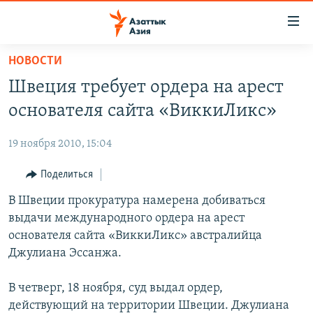
Доступность
ссылок
Вернуться
НОВОСТИ
к
ЦЕНТРАЛЬНАЯ АЗИЯ
Швеция требует ордера на арест
основному
НОВОСТИ
КАЗАХСТАН
содержанию
основателя сайта «ВиккиЛикс»
ВОЙНА В УКРАИНЕ
Вернутся
КЫРГЫЗСТАН
к
19 ноября 2010, 15:04
НА ДРУГИХ ЯЗЫКАХ
УЗБЕКИСТАН
главной
Поделиться
ТАДЖИКИСТАН
ҚАЗАҚША
навигации
ПОДПИШИТЕСЬ НА НАС В СОЦСЕТЯХ
Вернутся
В Швеции прокуратура намерена добиваться
КЫРГЫЗЧА
к
выдачи международного ордера на арест
ЎЗБЕКЧА
поиску
основателя сайта «ВиккиЛикс» австралийца
ТОҶИКӢ
Все сайты РСЕ/РС
Джулиана Эссанжа.
TÜRKMENÇE
В четверг, 18 ноября, суд выдал ордер,
действующий на территории Швеции. Джулиана