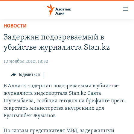
Доступность
ссылок
Вернуться
НОВОСТИ
к
ЦЕНТРАЛЬНАЯ АЗИЯ
Задержан подозреваемый в
основному
НОВОСТИ
КАЗАХСТАН
содержанию
убийстве журналиста Stan.kz
ВОЙНА В УКРАИНЕ
Вернутся
КЫРГЫЗСТАН
к
10 ноября 2010, 18:32
НА ДРУГИХ ЯЗЫКАХ
УЗБЕКИСТАН
главной
Поделиться
ТАДЖИКИСТАН
ҚАЗАҚША
навигации
ПОДПИШИТЕСЬ НА НАС В СОЦСЕТЯХ
Вернутся
В Алматы задержан подозреваемый в убийстве
КЫРГЫЗЧА
к
журналиста видеопортала Stan.kz Саята
ЎЗБЕКЧА
поиску
Шулембаева, сообщил сегодня на брифинге пресс-
ТОҶИКӢ
Все сайты РСЕ/РС
секретарь министерства внутренних дел
Куанышбек Жуманов.
TÜRKMENÇE
По словам представителя МВД, задержанный