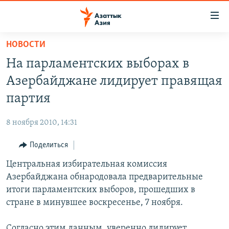
Доступность
ссылок
Вернуться
НОВОСТИ
к
ЦЕНТРАЛЬНАЯ АЗИЯ
На парламентских выборах в
основному
НОВОСТИ
КАЗАХСТАН
содержанию
Азербайджане лидирует правящая
ВОЙНА В УКРАИНЕ
Вернутся
КЫРГЫЗСТАН
партия
к
НА ДРУГИХ ЯЗЫКАХ
УЗБЕКИСТАН
главной
8 ноября 2010, 14:31
ТАДЖИКИСТАН
ҚАЗАҚША
навигации
ПОДПИШИТЕСЬ НА НАС В СОЦСЕТЯХ
Вернутся
Поделиться
КЫРГЫЗЧА
к
Центральная избирательная комиссия
ЎЗБЕКЧА
поиску
Азербайджана обнародовала предварительные
ТОҶИКӢ
Все сайты РСЕ/РС
итоги парламентских выборов, прошедших в
стране в минувшее воскресенье, 7 ноября.
TÜRKMENÇE
Согласно этим данным, уверенно лидирует