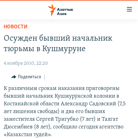
Доступность
ссылок
Вернуться
НОВОСТИ
к
ЦЕНТРАЛЬНАЯ АЗИЯ
Осужден бывший начальник
основному
НОВОСТИ
КАЗАХСТАН
содержанию
тюрьмы в Кушмуруне
ВОЙНА В УКРАИНЕ
Вернутся
КЫРГЫЗСТАН
к
4 ноября 2010, 22:20
НА ДРУГИХ ЯЗЫКАХ
УЗБЕКИСТАН
главной
Поделиться
ТАДЖИКИСТАН
ҚАЗАҚША
навигации
ПОДПИШИТЕСЬ НА НАС В СОЦСЕТЯХ
Вернутся
К различным срокам наказания приговорены
КЫРГЫЗЧА
к
бывший начальник Кушмурунской колонии в
ЎЗБЕКЧА
поиску
Костанайской области Александр Садовский (7,5
ТОҶИКӢ
Все сайты РСЕ/РС
лет лишения свободы) и два его бывших
заместителя Сергей Тригубко (7 лет) и Талгат
TÜRKMENÇE
Дюсембиев (8 лет), сообщило сегодня агентство
«Казахстан тудей».