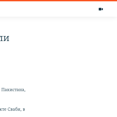
ли
е Пакистана,
те Сваби, в