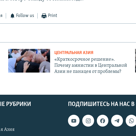
ся
Follow us
Print
ЦЕНТРАЛЬНАЯ АЗИЯ
«Краткосрочное решение».
Почему амнистии в Центральной
Азии не панацея от проблемы?
Е РУБРИКИ
ПОДПИШИТЕСЬ НА НАС В
я Азия