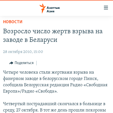
Доступность
ссылок
Вернуться
НОВОСТИ
к
ЦЕНТРАЛЬНАЯ АЗИЯ
Возросло число жертв взрыва на
основному
НОВОСТИ
КАЗАХСТАН
содержанию
заводе в Беларуси
ВОЙНА В УКРАИНЕ
Вернутся
КЫРГЫЗСТАН
к
28 октября 2010, 15:00
НА ДРУГИХ ЯЗЫКАХ
УЗБЕКИСТАН
главной
Поделиться
ТАДЖИКИСТАН
ҚАЗАҚША
навигации
ПОДПИШИТЕСЬ НА НАС В СОЦСЕТЯХ
Вернутся
Четыре человека стали жертвами взрыва на
КЫРГЫЗЧА
к
фанерном заводе в белорусском городе Пинск,
ЎЗБЕКЧА
поиску
сообщила Белорусская редакция Радио «Свободная
ТОҶИКӢ
Все сайты РСЕ/РС
Европа»/Радио «Свобода».
TÜRKMENÇE
Четвертый пострадавший скончался в больнице в
среду, 27 октября. В тот же день прошли похороны