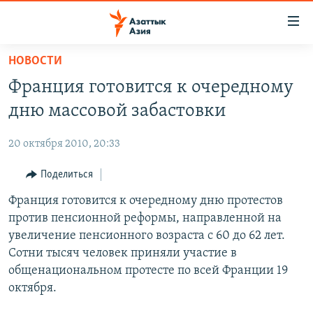
Доступность
ссылок
Вернуться
НОВОСТИ
к
ЦЕНТРАЛЬНАЯ АЗИЯ
Франция готовится к очередному
основному
НОВОСТИ
КАЗАХСТАН
содержанию
дню массовой забастовки
ВОЙНА В УКРАИНЕ
Вернутся
КЫРГЫЗСТАН
к
20 октября 2010, 20:33
НА ДРУГИХ ЯЗЫКАХ
УЗБЕКИСТАН
главной
Поделиться
ТАДЖИКИСТАН
ҚАЗАҚША
навигации
ПОДПИШИТЕСЬ НА НАС В СОЦСЕТЯХ
Вернутся
Франция готовится к очередному дню протестов
КЫРГЫЗЧА
к
против пенсионной реформы, направленной на
ЎЗБЕКЧА
поиску
увеличение пенсионного возраста с 60 до 62 лет.
ТОҶИКӢ
Все сайты РСЕ/РС
Сотни тысяч человек приняли участие в
общенациональном протесте по всей Франции 19
TÜRKMENÇE
октября.