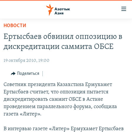
Доступность
ссылок
Вернуться
НОВОСТИ
к
ЦЕНТРАЛЬНАЯ АЗИЯ
Ертысбаев обвинил оппозицию в
основному
НОВОСТИ
КАЗАХСТАН
содержанию
дискредитации саммита ОБСЕ
ВОЙНА В УКРАИНЕ
Вернутся
КЫРГЫЗСТАН
к
19 октября 2010, 19:00
НА ДРУГИХ ЯЗЫКАХ
УЗБЕКИСТАН
главной
Поделиться
ТАДЖИКИСТАН
ҚАЗАҚША
навигации
ПОДПИШИТЕСЬ НА НАС В СОЦСЕТЯХ
Вернутся
Советник президента Казахстана Ермухамет
КЫРГЫЗЧА
к
Ертысбаев считает, что оппозиция пытается
ЎЗБЕКЧА
поиску
дискредитировать саммит ОБСЕ в Астане
ТОҶИКӢ
Все сайты РСЕ/РС
проведением параллельного форума, сообщила
газета «Литер».
TÜRKMENÇE
В интервью газете «Литер» Ермухамет Ертысбаев