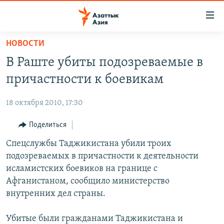
Доступность
ссылок
Вернуться
НОВОСТИ
к
ЦЕНТРАЛЬНАЯ АЗИЯ
В Раште убиты подозреваемые в
основному
НОВОСТИ
КАЗАХСТАН
содержанию
причастности к боевикам
ВОЙНА В УКРАИНЕ
Вернутся
КЫРГЫЗСТАН
к
18 октября 2010, 17:30
НА ДРУГИХ ЯЗЫКАХ
УЗБЕКИСТАН
главной
Поделиться
ТАДЖИКИСТАН
ҚАЗАҚША
навигации
ПОДПИШИТЕСЬ НА НАС В СОЦСЕТЯХ
Вернутся
Спецслужбы Таджикистана убили троих
КЫРГЫЗЧА
к
подозреваемых в причастности к деятельности
ЎЗБЕКЧА
поиску
исламистских боевиков на границе с
ТОҶИКӢ
Все сайты РСЕ/РС
Афганистаном, сообщило министерство
внутренних дел страны.
TÜRKMENÇE
Убитые были гражданами Таджикистана и