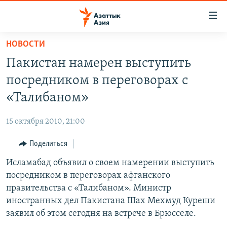
Доступность
ссылок
Вернуться
НОВОСТИ
к
ЦЕНТРАЛЬНАЯ АЗИЯ
Пакистан намерен выступить
основному
НОВОСТИ
КАЗАХСТАН
содержанию
посредником в переговорах с
ВОЙНА В УКРАИНЕ
Вернутся
КЫРГЫЗСТАН
«Талибаном»
к
НА ДРУГИХ ЯЗЫКАХ
УЗБЕКИСТАН
главной
15 октября 2010, 21:00
ТАДЖИКИСТАН
ҚАЗАҚША
навигации
ПОДПИШИТЕСЬ НА НАС В СОЦСЕТЯХ
Вернутся
Поделиться
КЫРГЫЗЧА
к
Исламабад объявил о своем намерении выступить
ЎЗБЕКЧА
поиску
посредником в переговорах афганского
ТОҶИКӢ
Все сайты РСЕ/РС
правительства с «Талибаном». Министр
иностранных дел Пакистана Шах Мехмуд Куреши
TÜRKMENÇE
заявил об этом сегодня на встрече в Брюсселе.