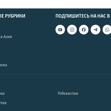
Е РУБРИКИ
ПОДПИШИТЕСЬ НА НАС В
я Азия
века
тан
Узбекистан
тан