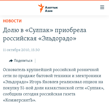
Доступность
ссылок
Вернуться
НОВОСТИ
к
ЦЕНТРАЛЬНАЯ АЗИЯ
Долю в «Сулпак» приобрела
основному
НОВОСТИ
КАЗАХСТАН
содержанию
российская «Эльдорадо»
ВОЙНА В УКРАИНЕ
Вернутся
КЫРГЫЗСТАН
к
11 октября 2010, 15:30
НА ДРУГИХ ЯЗЫКАХ
УЗБЕКИСТАН
главной
Поделиться
ТАДЖИКИСТАН
ҚАЗАҚША
навигации
ПОДПИШИТЕСЬ НА НАС В СОЦСЕТЯХ
Вернутся
Основатель крупнейшей российской розничной
КЫРГЫЗЧА
к
сети по продаже бытовой техники и электроники
ЎЗБЕКЧА
поиску
«Эльдорадо» Игорь Яковлев реализовал опцион на
ТОҶИКӢ
Все сайты РСЕ/РС
покупку 51-ной доли казахстанской сети «Сулпак»,
сообщила сегодня российская газета
TÜRKMENÇE
«КоммерсантЪ».