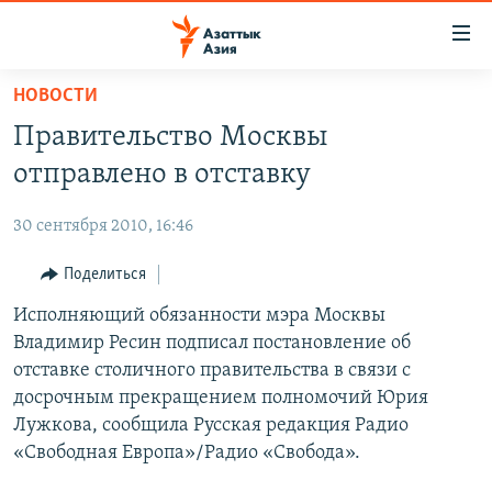
Доступность
ссылок
Вернуться
НОВОСТИ
к
ЦЕНТРАЛЬНАЯ АЗИЯ
Правительство Москвы
основному
НОВОСТИ
КАЗАХСТАН
содержанию
отправлено в отставку
ВОЙНА В УКРАИНЕ
Вернутся
КЫРГЫЗСТАН
к
30 сентября 2010, 16:46
НА ДРУГИХ ЯЗЫКАХ
УЗБЕКИСТАН
главной
Поделиться
ТАДЖИКИСТАН
ҚАЗАҚША
навигации
ПОДПИШИТЕСЬ НА НАС В СОЦСЕТЯХ
Вернутся
Исполняющий обязанности мэра Москвы
КЫРГЫЗЧА
к
Владимир Ресин подписал постановление об
ЎЗБЕКЧА
поиску
отставке столичного правительства в связи с
ТОҶИКӢ
Все сайты РСЕ/РС
досрочным прекращением полномочий Юрия
Лужкова, сообщила Русская редакция Радио
TÜRKMENÇE
«Свободная Европа»/Радио «Свобода».