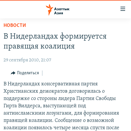
Доступность
ссылок
Вернуться
НОВОСТИ
к
ЦЕНТРАЛЬНАЯ АЗИЯ
В Нидерландах формируется
основному
НОВОСТИ
КАЗАХСТАН
содержанию
правящая коалиция
ВОЙНА В УКРАИНЕ
Вернутся
КЫРГЫЗСТАН
к
29 сентября 2010, 21:07
НА ДРУГИХ ЯЗЫКАХ
УЗБЕКИСТАН
главной
Поделиться
ТАДЖИКИСТАН
ҚАЗАҚША
навигации
ПОДПИШИТЕСЬ НА НАС В СОЦСЕТЯХ
Вернутся
В Нидерландах консервативная партия
КЫРГЫЗЧА
к
Христианских демократов договорилась о
ЎЗБЕКЧА
поиску
поддержке со стороны лидера Партии Свободы
ТОҶИКӢ
Все сайты РСЕ/РС
Гирта Вилдерса, выступающей под
антиисламскими лозунгами, для формирования
TÜRKMENÇE
правящей коалиции. Сообщение о возможной
коалиции появилось четыре месяца спустя после