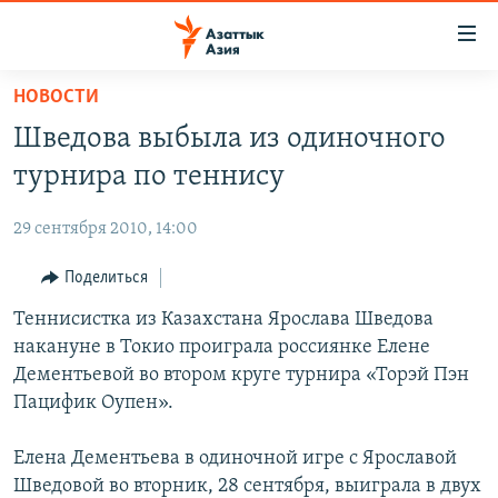
Доступность
ссылок
Вернуться
НОВОСТИ
к
ЦЕНТРАЛЬНАЯ АЗИЯ
Шведова выбыла из одиночного
основному
НОВОСТИ
КАЗАХСТАН
содержанию
турнира по теннису
ВОЙНА В УКРАИНЕ
Вернутся
КЫРГЫЗСТАН
к
29 сентября 2010, 14:00
НА ДРУГИХ ЯЗЫКАХ
УЗБЕКИСТАН
главной
Поделиться
ТАДЖИКИСТАН
ҚАЗАҚША
навигации
ПОДПИШИТЕСЬ НА НАС В СОЦСЕТЯХ
Вернутся
Теннисистка из Казахстана Ярослава Шведова
КЫРГЫЗЧА
к
накануне в Токио проиграла россиянке Елене
ЎЗБЕКЧА
поиску
Дементьевой во втором круге турнира «Торэй Пэн
ТОҶИКӢ
Все сайты РСЕ/РС
Пацифик Оупен».
TÜRKMENÇE
Елена Дементьева в одиночной игре с Ярославой
Шведовой во вторник, 28 сентября, выиграла в двух